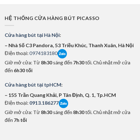
HỆ THỐNG CỬA HÀNG BÚT PICASSO
Cửa hàng bút tại Hà Nội
:
– Nhà Số C3 Pandora, 53 Triều Khúc, Thanh Xuân, Hà Nội
Điện thoại:
0974183180
Giờ mở cửa: Từ
8h30
sáng đến
7h30
tối. Chủ nhật mở cửa
đến
6h30 tối
Cửa hàng bút tại tpHCM
:
– 155 Trần Quang Khải, P Tân Định, Q. 1, Tp.HCM
Điện thoại:
0913.186277
Giờ mở cửa: Từ
8h30
sáng đến
8h30
tối. Chủ nhật mở cửa
đến
7h tối