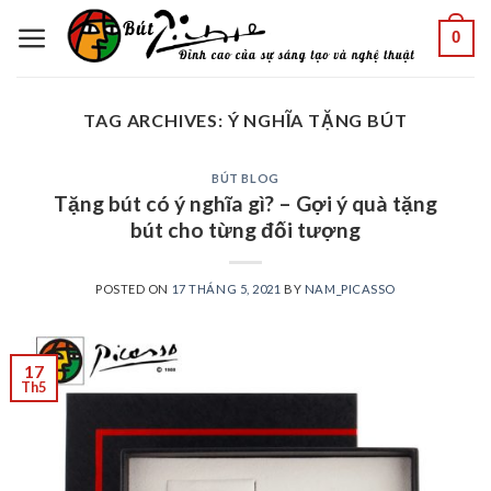
Skip
0
to
content
TAG ARCHIVES:
Ý NGHĨA TẶNG BÚT
BÚT BLOG
Tặng bút có ý nghĩa gì? – Gợi ý quà tặng
bút cho từng đối tượng
POSTED ON
17 THÁNG 5, 2021
BY
NAM_PICASSO
17
Th5