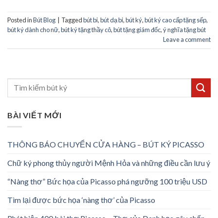
Posted in
Bút Blog
|
Tagged
bút bi
,
bút dạ bi
,
bút ký
,
bút ký cao cấp tặng sếp
,
bút ký dành cho nữ
,
bút ký tặng thầy cô
,
bút tặng giám đốc
,
ý nghĩa tặng bút
Leave a comment
BÀI VIẾT MỚI
THÔNG BÁO CHUYỂN CỬA HÀNG – BÚT KÝ PICASSO
Chữ ký phong thủy người Mệnh Hỏa và những điều cần lưu ý
“Nàng thơ” Bức họa của Picasso phá ngưỡng 100 triệu USD
Tìm lại được bức họa ‘nàng thơ’ của Picasso