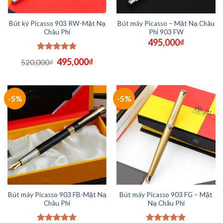
Bút ký Picasso 903 RW-Mặt Nạ
Bút máy Picasso – Mặt Nạ Châu
Châu Phi
Phi 903 FW
495,000
₫
Được xếp
Giá
Giá
495,000
₫
520,000
₫
hạng
5.00
gốc
hiện
5 sao
là:
tại
520,000₫.
là:
495,000₫.
-5%
-5%
Bút máy Picasso 903 FB-Mặt Nạ
Bút máy Picasso 903 FG – Mặt
Châu Phi
Nạ Châu Phi