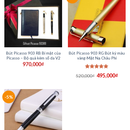
Bút Picasso 903 RB Bí mật của
Bút Picasso 903 RG Bút ký màu
Picasso – Bộ quà kèm sổ da V2
vàng-Mặt Nạ Châu Phi
970,000
₫
Được xếp
Giá
Giá
495,000
₫
520,000
₫
hạng
5.00
gốc
hiện
5 sao
là:
tại
520,000₫.
là:
495,
-5%