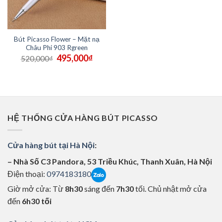
Bút Picasso Flower – Mặt nạ
Châu Phi 903 Rgreen
Giá
Giá
495,000
₫
520,000
₫
gốc
hiện
là:
tại
520,000₫.
là:
495,000₫.
HỆ THỐNG CỬA HÀNG BÚT PICASSO
Cửa hàng bút tại Hà Nội
:
– Nhà Số C3 Pandora, 53 Triều Khúc, Thanh Xuân, Hà Nội
Điện thoại:
0974183180
Giờ mở cửa: Từ
8h30
sáng đến
7h30
tối. Chủ nhật mở cửa
đến
6h30 tối