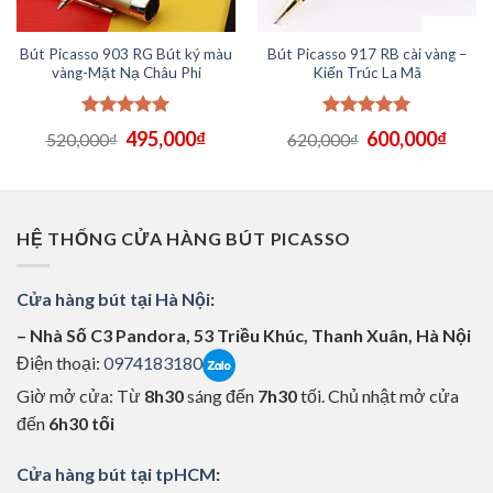
Bút Picasso 903 RG Bút ký màu
Bút Picasso 917 RB cài vàng –
vàng-Mặt Nạ Châu Phi
Kiến Trúc La Mã
Được xếp
Được xếp
Giá
Giá
Giá
Giá
495,000
₫
600,000
₫
520,000
₫
620,000
₫
hạng
5.00
hạng
5.00
n
gốc
hiện
gốc
hiện
5 sao
5 sao
là:
tại
là:
tại
520,000₫.
là:
620,000₫.
là:
,000₫.
495,000₫.
600,
HỆ THỐNG CỬA HÀNG BÚT PICASSO
Cửa hàng bút tại Hà Nội
:
– Nhà Số C3 Pandora, 53 Triều Khúc, Thanh Xuân, Hà Nội
Điện thoại:
0974183180
Giờ mở cửa: Từ
8h30
sáng đến
7h30
tối. Chủ nhật mở cửa
đến
6h30 tối
Cửa hàng bút tại tpHCM
: