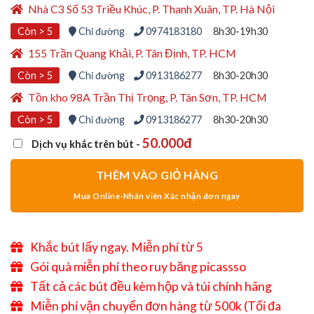
380,000₫.
là:
Nhà C3 Số 53 Triều Khúc, P. Thanh Xuân, TP. Hà Nội
350,000₫.
Còn > 5
Chỉ đường
0974183180
8h30-19h30
155 Trần Quang Khải, P. Tân Định, TP. HCM
Còn > 5
Chỉ đường
0913186277
8h30-20h30
Tồn kho 98A Trần Thị Trọng, P. Tân Sơn, TP. HCM
Còn > 5
Chỉ đường
0913186277
8h30-20h30
50.000đ
Dịch vụ khắc trên bút -
THÊM VÀO GIỎ HÀNG
Khắc bút lấy ngay. Miễn phí từ 5
XEM THỬ
Gói quà miễn phí theo ruy băng picassso
Tất cả các bút đều kèm hộp và túi chính hãng
Miễn phí vận chuyển đơn hàng từ 500k (Tối đa