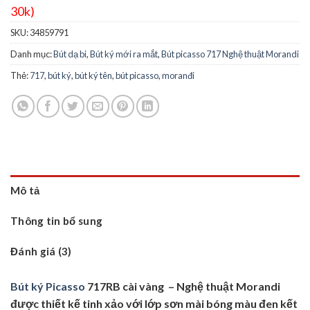
30k)
SKU:
34859791
Danh mục:
Bút dạ bi
,
Bút ký mới ra mắt
,
Bút picasso 717 Nghệ thuật Morandi
Thẻ:
717
,
bút ký
,
bút ký tên
,
bút picasso
,
moranđi
Hình ảnh thực tế có thể hơi khác với demo. Nếu quý khách có yêu cầu
Mô tả
đặc biệt, có thể trao đổi thêm khi nhân viên xác nhận đơn hàng
Thông tin bổ sung
Đánh giá (3)
Bút ký Picasso
717RB cài vàng – Nghệ thuật Morandi
được thiết kế tinh xảo với lớp sơn mài bóng màu đen kết