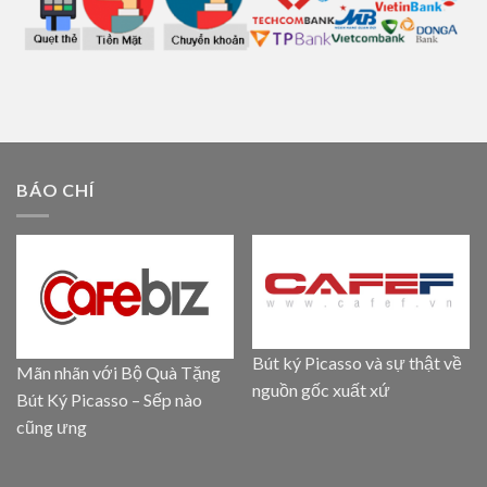
BÁO CHÍ
Bút ký Picasso và sự thật về
Mãn nhãn với Bộ Quà Tặng
nguồn gốc xuất xứ
Bút Ký Picasso – Sếp nào
cũng ưng