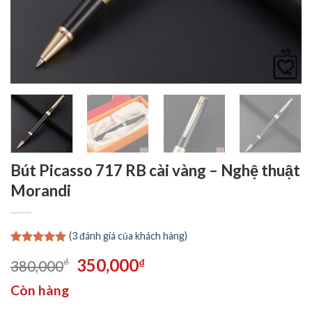
Bút Picasso 717 RB cài vàng – Nghệ thuật
Morandi
(
3
đánh giá của khách hàng)
5.00
3
trên 5
Giá
Giá
350,000
₫
₫
380,000
dựa trên
đánh giá
gốc
hiện
Còn hàng
là:
tại