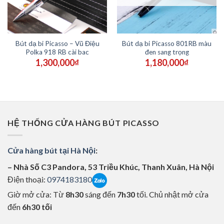
Bút dạ bi Picasso – Vũ Điệu
Bút dạ bi Picasso 801RB màu
Polka 918 RB cài bac
đen sang trọng
1,300,000
₫
1,180,000
₫
HỆ THỐNG CỬA HÀNG BÚT PICASSO
Cửa hàng bút tại Hà Nội
:
– Nhà Số C3 Pandora, 53 Triều Khúc, Thanh Xuân, Hà Nội
Điện thoại:
0974183180
Giờ mở cửa: Từ
8h30
sáng đến
7h30
tối. Chủ nhật mở cửa
đến
6h30 tối