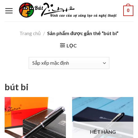
Skip
0
to
content
Trang chủ
/
Sản phẩm được gắn thẻ “bút bi”
LỌC
bút bi
HẾT HÀNG