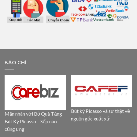
BÁO CHÍ
Bút ký Picasso và sự thật về
Mãn nhãn với Bộ Quà Tặng
nguồn gốc xuất xứ
Bút Ký Picasso – Sếp nào
cũng ưng